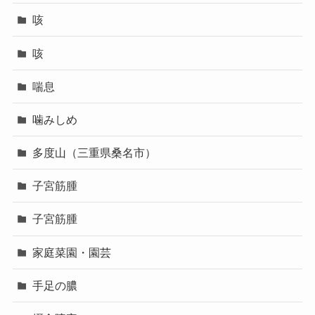
咳
咳
喘息
噛みしめ
多度山（三重県桑名市）
子宮筋腫
子宮筋腫
家庭菜園・園芸
手足の膿