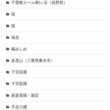
千畳敷カール/駒ヶ岳（長野県）
咳
咳
喘息
噛みしめ
多度山（三重県桑名市）
子宮筋腫
子宮筋腫
家庭菜園・園芸
手足の膿