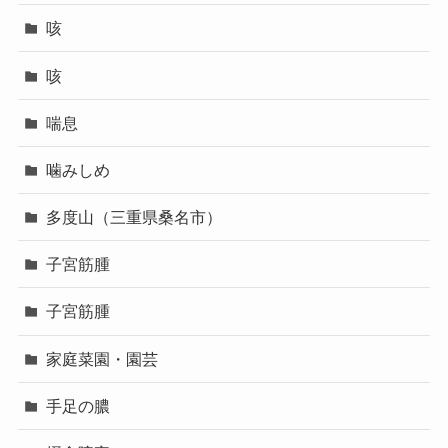
咳
咳
喘息
噛みしめ
多度山（三重県桑名市）
子宮筋腫
子宮筋腫
家庭菜園・園芸
手足の膿