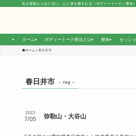
名古屋駅からほど近い、心と体を癒すお店（ボディートーク／整体
ホーム
ボディートーク療法とは
整体
セッシ
ホーム
春日井市
春日井市
– tag –
2023
弥勒山・大谷山
7/05