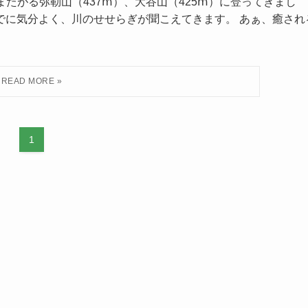
たがる弥勒山（437ⅿ）、大谷山（425ⅿ）に登ってきまし
でに気分よく、川のせせらぎが聞こえてきます。 あぁ、癒され
1