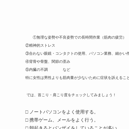
①無理な姿勢や不良姿勢での長時間作業（筋肉の疲労）
②精神的ストレス
③合わない眼鏡・コンタクトの使用、パソコン業務、細かい
④背骨や骨盤、関節の歪み
⑤内臓の不調 など
特に女性は男性よりも筋肉量が少ないために症状を訴えるこ
では、首こり・肩こり度をチェックしてみましょう！
□ ノートパソコンをよく使用する。
□ 携帯ゲーム、メールをよく行う。
□ 朝起きるとバンザイをしていることが多い。