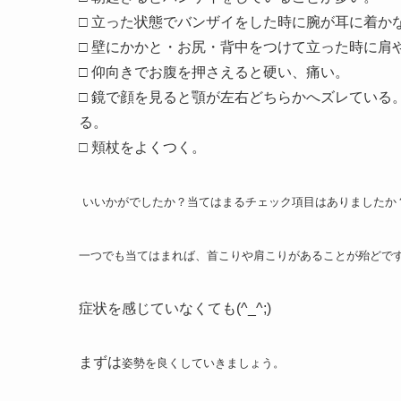
□ 立った状態でバンザイをした時に腕が耳に着か
□ 壁にかかと・お尻・背中をつけて立った時に肩
□ 仰向きでお腹を押さえると硬い、痛い。
□ 鏡で顔を見ると顎が左右どちらかへズレている
る。
□ 頬杖をよくつく。
いいかがでしたか？当てはまるチェック項目はありましたか
一つでも当てはまれば、首こりや肩こりがあることが殆どで
症状を感じていなくても(^_^;)
まずは
姿勢を良くしていきましょう。