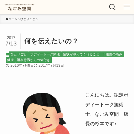
ホーム
ひとりごと
2017
何を伝えたいの？
7/13
ひとりごと
ボディートーク療法
症状が教えてくれること
下腹部の痛み
健康
潜在意識からの気付き
2016年7月9日
2017年7月13日
こんにちは。認定ボ
ディートーク施術
士、なごみ空間 店
長の杉本です♪