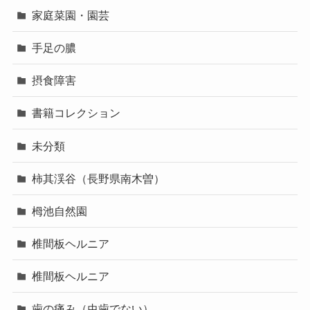
家庭菜園・園芸
手足の膿
摂食障害
書籍コレクション
未分類
柿其渓谷（長野県南木曽）
栂池自然園
椎間板ヘルニア
椎間板ヘルニア
歯の痛み（虫歯でない）