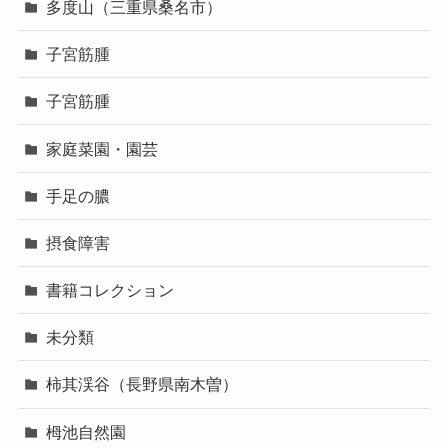
多度山（三重県桑名市）
子宮筋腫
子宮筋腫
家庭菜園・園芸
手足の膿
摂食障害
書籍コレクション
未分類
柿其渓谷（長野県南木曽）
栂池自然園