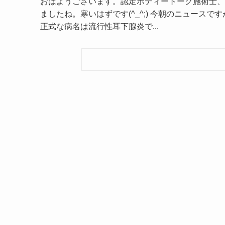
おはようございます。認定ボディートーク施術士、な
ましたね。寒いはずです(^_^;) 今朝のニュース
正式な病名は流行性耳下腺炎で...