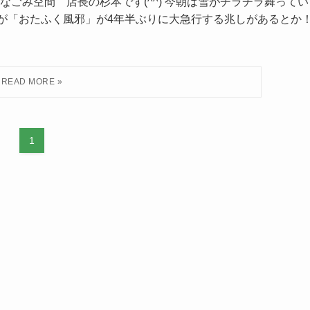
ごみ空間 店長の杉本です(^^) 今朝は雪がチラチラ舞ってい
ですが「おたふく風邪」が4年半ぶりに大急行する兆しがあるとか
1