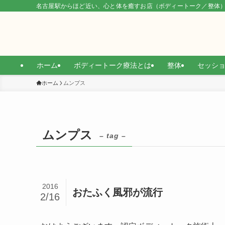
名古屋駅からほど近い、心と体を癒すお店（ボディートーク／整体
ホーム
ボディートーク療法とは
整体
セッシ
ホーム
ムンプス
ムンプス
– tag –
2016
おたふく風邪が流行
2/16