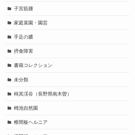
子宮筋腫
家庭菜園・園芸
手足の膿
摂食障害
書籍コレクション
未分類
柿其渓谷（長野県南木曽）
栂池自然園
椎間板ヘルニア