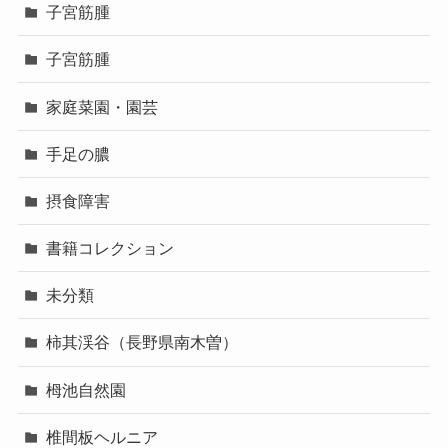
子宮筋腫
子宮筋腫
家庭菜園・園芸
手足の膿
摂食障害
書籍コレクション
未分類
柿其渓谷（長野県南木曽）
栂池自然園
椎間板ヘルニア