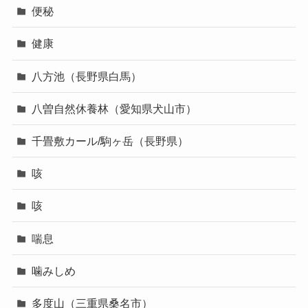
便秘
健康
八方池（長野県白馬）
八曽自然休養林（愛知県犬山市）
千畳敷カール/駒ヶ岳（長野県）
咳
咳
喘息
噛みしめ
多度山（三重県桑名市）