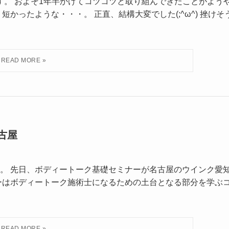
。 およそ1年半かけてコツコツと取り組んできたことがよう
かったような・・・。 正直、結構大変でした(;^ω^) 挫けそ
古屋
。 先日、ボディートーク基礎セミナーが名古屋のウインク愛
ーはボディートーク施術士になるための土台となる部分を学ぶ