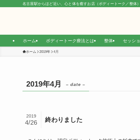
名古屋駅からほど近い、心と体を癒すお店（ボディートーク／整体
ホーム
ボディートーク療法とは
整体
セッシ
ホーム
2019年
4月
2019年4月
– date –
2019
終わりました
4/26