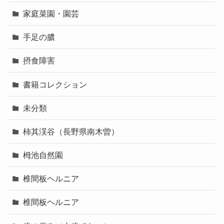
家庭菜園・園芸
手足の膿
摂食障害
書籍コレクション
未分類
柿其渓谷（長野県南木曽）
栂池自然園
椎間板ヘルニア
椎間板ヘルニア